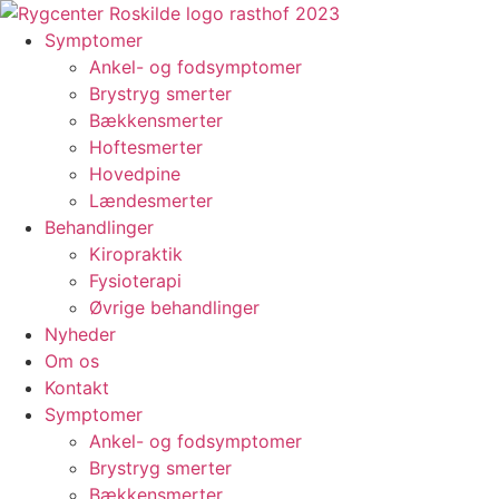
Videre
til
Symptomer
indhold
Ankel- og fodsymptomer
Brystryg smerter
Bækkensmerter
Hoftesmerter
Hovedpine
Lændesmerter
Behandlinger
Kiropraktik
Fysioterapi
Øvrige behandlinger
Nyheder
Om os
Kontakt
Symptomer
Ankel- og fodsymptomer
Brystryg smerter
Bækkensmerter